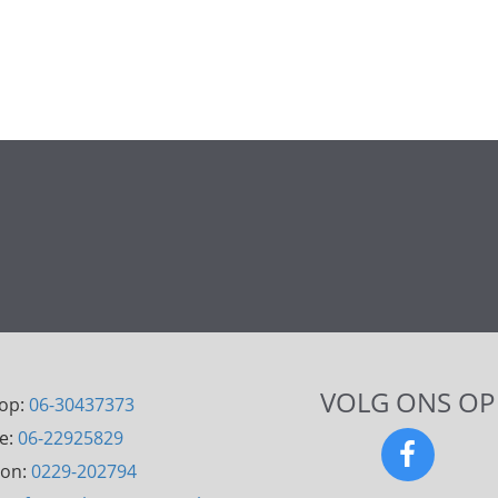
VOLG ONS OP
op:
06-30437373
ce:
06-22925829
oon:
0229-202794